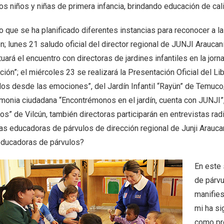
os niños y niñas de primera infancia, brindando educación de cal
lo que se ha planificado diferentes instancias para reconocer a 
n; lunes 21 saludo oficial del director regional de JUNJI Arauca
uará el encuentro con directoras de jardines infantiles en la jo
ión”; el miércoles 23 se realizará la Presentación Oficial del L
os desde las emociones”, del Jardín Infantil “Rayün” de Temuco; 
monia ciudadana “Encontrémonos en el jardín, cuenta con JUNJI”, 
s” de Vilcún, también directoras participarán en entrevistas radi
as educadoras de párvulos de dirección regional de Junji Araucan
educadoras de párvulos?
En este 
de párvu
manifies
mi ha si
como pro