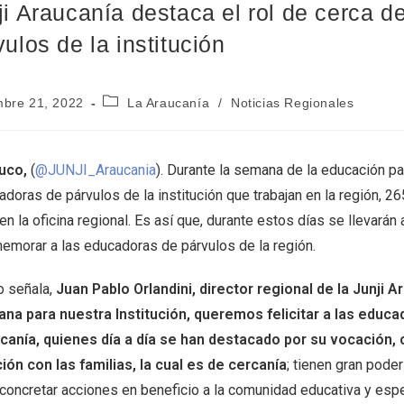
ji Araucanía destaca el rol de cerca 
vulos de la institución
mbre 21, 2022
La Araucanía
/
Noticias Regionales
uco,
(
@JUNJI_Araucania
). Durante la semana de la educación pa
doras de párvulos de la institución que trabajan en la región, 265
en la oficina regional. Es así que, durante estos días se llevarán
emorar a las educadoras de párvulos de la región.
o señala,
Juan Pablo Orlandini, director regional de la Junji A
na para nuestra Institución, queremos felicitar a las educad
canía, quienes día a día se han destacado por su vocación, 
ción con las familias, la cual es de cercanía
; tienen gran pode
 concretar acciones en beneficio a la comunidad educativa y esp