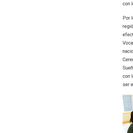
con l
Por 
regió
efect
Vocac
nacid
Cere
Sueño
con l
ser 