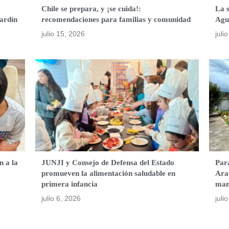
Chile se prepara, y ¡se cuida!:
La 
ardín
recomendaciones para familias y comunidad
Agu
julio 15, 2026
juli
n a la
JUNJI y Consejo de Defensa del Estado
Para
promueven la alimentación saludable en
Ara
primera infancia
man
julio 6, 2026
juli