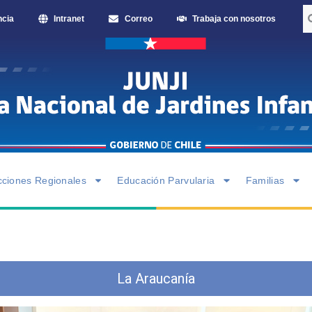
ncia
Intranet
Correo
Trabaja con nosotros
cciones Regionales
Educación Parvularia
Familias
La Araucanía