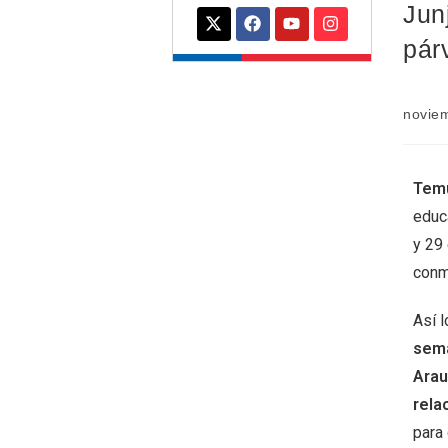
Jun
pár
novie
Tem
educa
y 29 
conm
Así l
sema
Arau
rela
para