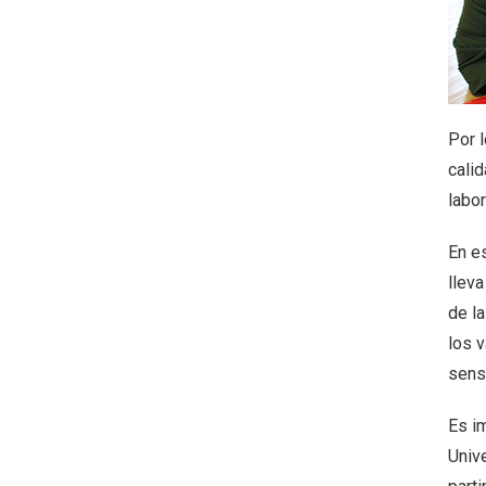
Por 
calid
labor
En es
lleva
de l
los 
sens
Es i
Unive