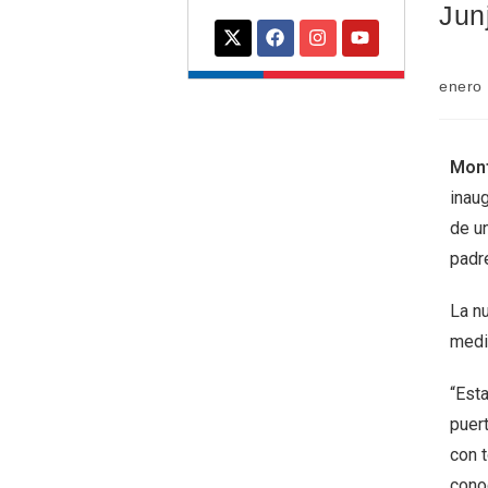
Jun
enero 
Mont
inaug
de u
padr
La nu
medi
“Esta
puer
con t
conoc