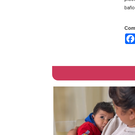
baño 
Comp