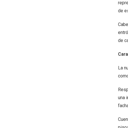
repr
de e
Cabe 
entr
de c
Cara
La n
como
Resp
una i
fach
Cuent
piso