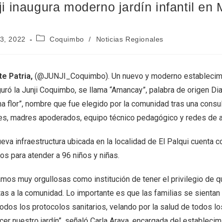
ji inaugura moderno jardín infantil en 
3, 2022
Coquimbo
/
Noticias Regionales
e Patria,
(@JUNJI_Coquimbo). Un nuevo y moderno establecimie
uró la Junji Coquimbo, se llama “Amancay”, palabra de origen Dia
na flor”, nombre que fue elegido por la comunidad tras una consu
es, madres apoderados, equipo técnico pedagógico y redes de 
eva infraestructura ubicada en la localidad de El Palqui cuenta 
os para atender a 96 niños y niñas.
mos muy orgullosas como institución de tener el privilegio de qu
tas a la comunidad. Lo importante es que las familias se sient
odos los protocolos sanitarios, velando por la salud de todos lo
er nuestro jardín”, señaló Carla Araya, encargada del establecim