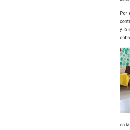
Por 
cont
y lo
sobr
en l