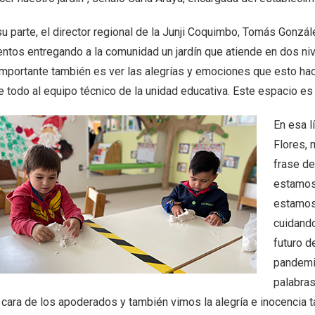
su parte, el director regional de la Junji Coquimbo, Tomás Gonz
entos entregando a la comunidad un jardín que atiende en dos ni
 importante también es ver las alegrías y emociones que esto hac
e todo al equipo técnico de la unidad educativa. Este espacio es
En esa l
Flores, 
frase de
estamos 
estamos
cuidando
futuro d
pandemia
palabras
a cara de los apoderados y también vimos la alegría e inocencia 