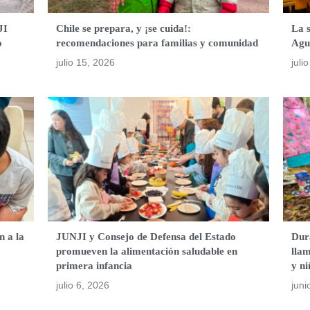
JI
Chile se prepara, y ¡se cuida!:
La 
o
recomendaciones para familias y comunidad
Agu
julio 15, 2026
juli
n a la
JUNJI y Consejo de Defensa del Estado
Dur
promueven la alimentación saludable en
lla
primera infancia
y ni
julio 6, 2026
juni