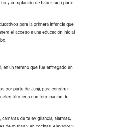
cho y complacido de haber sido parte
ducativos para la primera infancia que
era el acceso a una educación inicial
mbo.
2, en un terreno que fue entregado en
 por parte de Junji, para construir
paneles térmicos con terminación de
 cámaras de televigilancia, alarmas,
las de mudas y en cocinas, elevador y