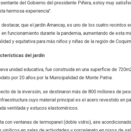
esentante del Gobierno del presidente Piñera, estoy muy satisfe
sta hermosa experiencia”.
destacar, que el jardín Amancay, es uno de los cuatro recintos e
ó en funcionamiento durante la pandemia, aumentando de esta man
alidad y equitativa para más niños y niñas de la región de Coqui
cterísticas del jardín
ueva unidad educativa, fue construida en una superficie de 720m
dato por 20 años por la Municipalidad de Monte Patria.
ecto de la inversión, se destinaron más de 800 millones de pesos
nfraestructura cuyo material principal es el acero revestido en 
ada ventilada y estucos elastoméricos.
a con ventanas de termopanel (doble vidrio), aire acondicionado,
s vinílicos en salas de actividades y porcelanato en pisos de sa