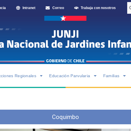
ncia
Intranet
Correo
Trabaja con nosotros
cciones Regionales
Educación Parvularia
Familias
Coquimbo