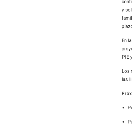
cont
y so
fami
plazo
En l
proye
PIE y
Los 
las l
Próx
Pe
Pu