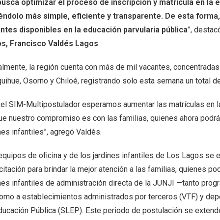
usca optimizar el proceso de inscripción y matrícula en la ed
éndolo más simple, eficiente y transparente. De esta form
ntes disponibles en la educación parvularia pública
”, destac
s, Francisco Valdés Lagos
.
almente, la región cuenta con más de mil vacantes, concentrada
quihue, Osorno y Chiloé, registrando solo esta semana un total d
 el SIM-Multipostulador esperamos aumentar las matrículas en la
ue nuestro compromiso es con las familias, quienes ahora podrán 
nes infantiles”, agregó Valdés.
equipos de oficina y de los jardines infantiles de Los Lagos se 
itación para brindar la mejor atención a las familias, quienes pod
ines infantiles de administración directa de la JUNJI —tanto pro
como a establecimientos administrados por terceros (VTF) y dep
ducación Pública (SLEP). Este periodo de postulación se extende