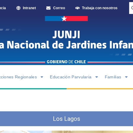
ncia
Intranet
Correo
Trabaja con nosotros
cciones Regionales
Educación Parvularia
Familias
Los Lagos