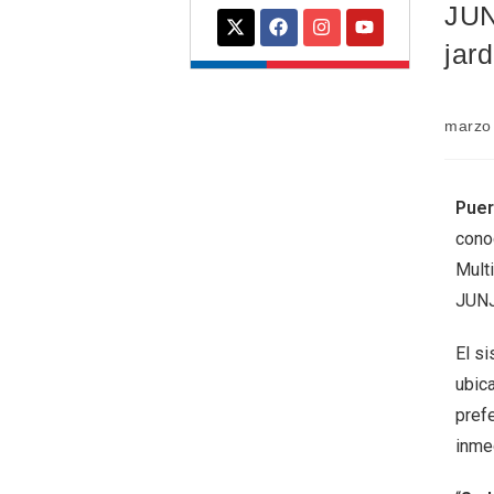
JUN
jard
marzo
Puer
cono
Multi
JUNJ
El si
ubic
prefe
inmed