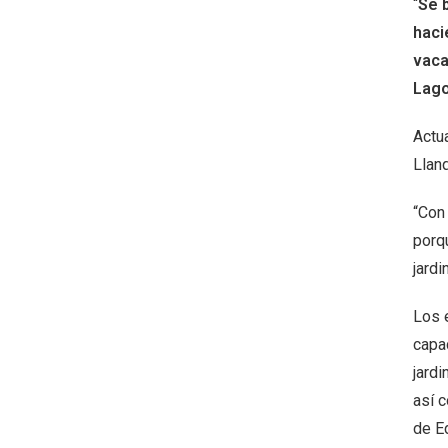
“
Se b
haci
vaca
Lago
Actu
Llan
“Con
porq
jardi
Los 
capac
jard
así 
de E