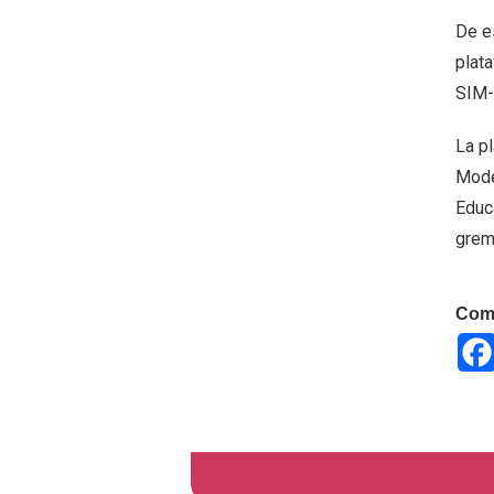
De e
plat
SIM-M
La pl
Mode
Educ
grem
Comp