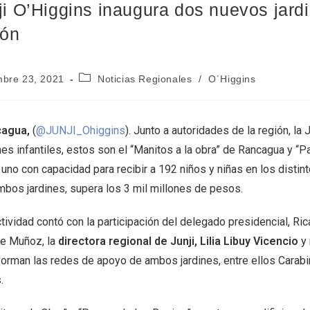
ji O’Higgins inaugura dos nuevos jardin
ión
mbre 23, 2021
Noticias Regionales
/
O´Higgins
agua,
(
@JUNJI_Ohiggins
). Junto a autoridades de la región, la
nes infantiles, estos son el “Manitos a la obra” de Rancagua y “
uno con capacidad para recibir a 192 niños y niñas en los distint
mbos jardines, supera los 3 mil millones de pesos.
ctividad contó con la participación del delegado presidencial, R
pe Muñoz, la
directora regional de Junji, Lilia Libuy Vicencio
y 
forman las redes de apoyo de ambos jardines, entre ellos Carabi
.