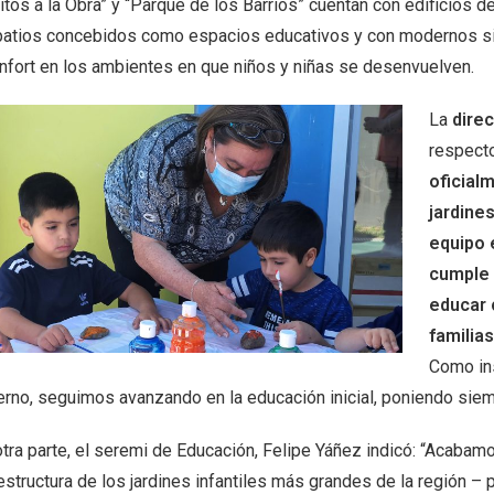
tos a la Obra” y “Parque de los Barrios” cuentan con edificios d
patios concebidos como espacios educativos y con modernos s
onfort en los ambientes en que niños y niñas se desenvuelven.
La
direc
respecto
oficial
jardine
equipo 
cumple 
educar 
familia
Como ins
erno, seguimos avanzando en la educación inicial, poniendo siemp
otra parte, el seremi de Educación, Felipe Yáñez indicó: “Acabam
estructura de los jardines infantiles más grandes de la región – 