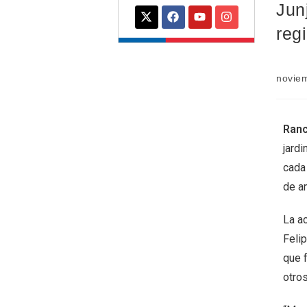
Jun
reg
novie
Ranc
jardi
cada 
de a
La a
Feli
que 
otros