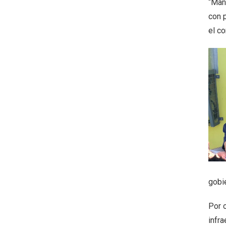
“Mani
con 
el c
gobi
Por 
infra