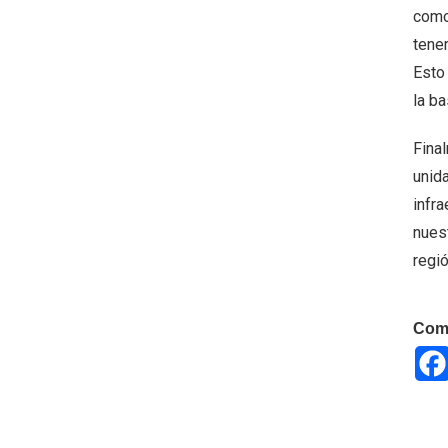
como
tene
Esto
la b
Fina
unid
infra
nues
regió
Comp