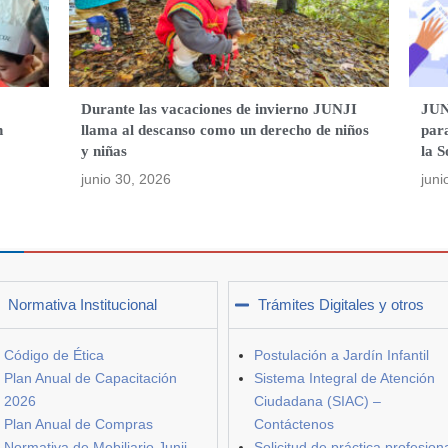
o
Durante las vacaciones de invierno JUNJI
JUNJ
n
llama al descanso como un derecho de niños
para
y niñas
la S
junio 30, 2026
juni
Normativa Institucional
Trámites Digitales y otros
Código de Ética
Postulación a Jardín Infantil
Plan Anual de Capacitación
Sistema Integral de Atención
2026
Ciudadana (SIAC) –
Plan Anual de Compras
Contáctenos
Normativa de Mobiliario Junji
Solicitud de práctica profesion