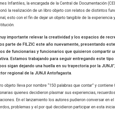
ines Infantiles, la encargada de la Central de Documentación (C
onó la realización de un libro objeto con relatos de distintos fun
nal, esto con el fin de dejar un objeto tangible de la experiencia
stitución.
muy importante relevar la creatividad y los espacios de rec
s parte de FILZIC este año nuevamente, presentando este 
tos de funcionarias y funcionarios que quisieron compartir u
iativa. Estamos trabajando para seguir entregando este tipo
pos sigan dejando una huella en su trayectoria por la JUNJI
”
ctor regional de la JUNJI Antofagasta
.
bro objeto lleva por nombre “150 palabras que contar” y contiene 
onarias quienes decidieron plasmar sus experiencias, recuerdos y
traciones. En el lanzamiento los autores pudieron conversar en e
rdos, problemas y el por qué decidieron participar en esta iniciat