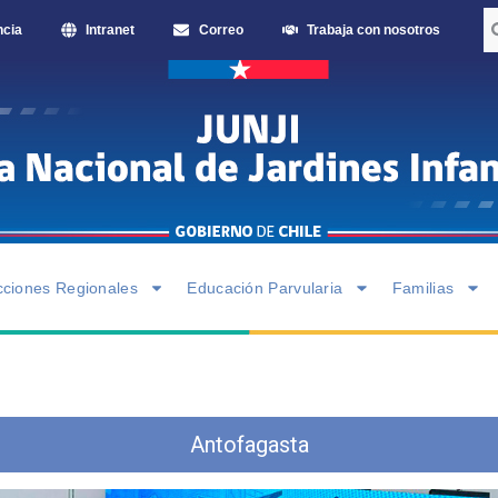
ncia
Intranet
Correo
Trabaja con nosotros
cciones Regionales
Educación Parvularia
Familias
Antofagasta