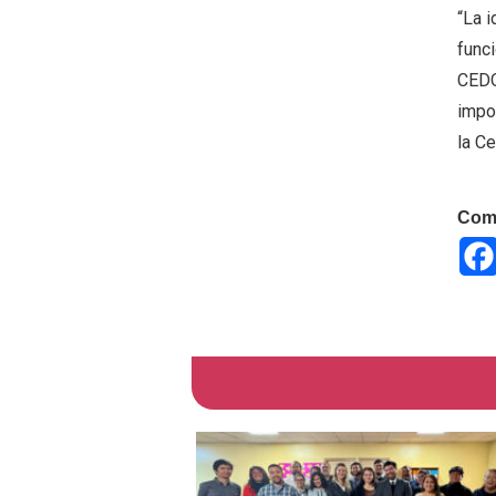
“La i
funci
CEDO
impo
la C
Comp