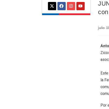
JUN
con
julio 
Anto
Zicos
asoci
Este
la Fe
comu
comu
Por e