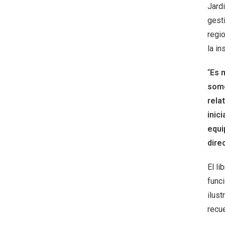
Jard
gesti
regio
la in
“
Es 
somo
rela
inic
equi
dire
El li
funci
ilus
recue