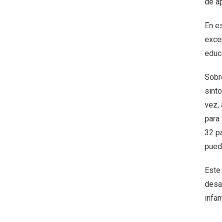
de a
En es
exce
educ
Sobr
sinto
vez, 
para
32 p
pued
Este 
desar
infan