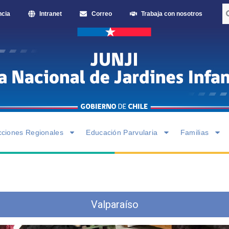
ncia
Intranet
Correo
Trabaja con nosotros
cciones Regionales
Educación Parvularia
Familias
Valparaíso