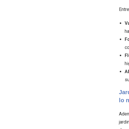
Entr
Va
ha
Fo
co
Fl
hi
A
su
Jar
lo 
Adem
jardi