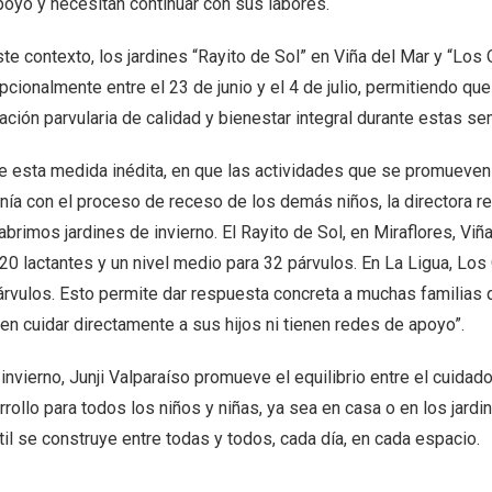
poyo y necesitan continuar con sus labores.
te contexto, los jardines “Rayito de Sol” en Viña del Mar y “Los
pcionalmente entre el 23 de junio y el 4 de julio, permitiendo q
ación parvularia de calidad y bienestar integral durante estas s
e esta medida inédita, en que las actividades que se promueven
nía con el proceso de receso de los demás niños, la directora re
abrimos jardines de invierno. El Rayito de Sol, en Miraflores, Viñ
 20 lactantes y un nivel medio para 32 párvulos. En La Ligua, Lo
árvulos. Esto permite dar respuesta concreta a muchas familias
en cuidar directamente a sus hijos ni tienen redes de apoyo”.
invierno, Junji Valparaíso promueve el equilibrio entre el cuidad
rollo para todos los niños y niñas, ya sea en casa o en los jardi
til se construye entre todas y todos, cada día, en cada espacio.