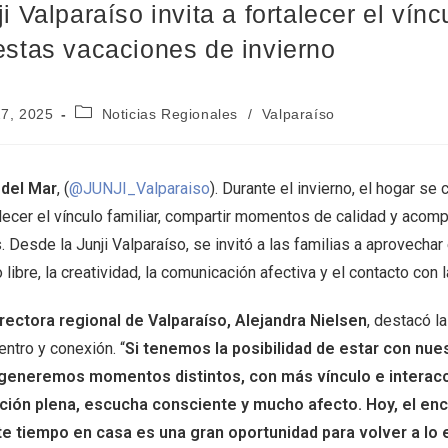
i Valparaíso invita a fortalecer el vínc
estas vacaciones de invierno
27, 2025
Noticias Regionales
/
Valparaíso
 del Mar
, (
@JUNJI_Valparaiso
). Durante el invierno, el hogar se
lecer el vínculo familiar, compartir momentos de calidad y acompa
. Desde la Junji Valparaíso, se invitó a las familias a aprovecha
 libre, la creatividad, la comunicación afectiva y el contacto con l
irectora regional de Valparaíso, Alejandra Nielsen
, destacó l
ntro y conexión. “
Si tenemos la posibilidad de estar con nues
generemos momentos distintos, con más vínculo e interacció
ción plena, escucha consciente y mucho afecto. Hoy, el en
te tiempo en casa es una gran oportunidad para volver a lo 