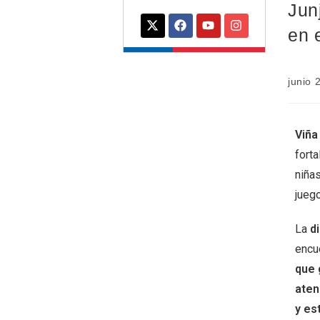
Junj
en 
junio 
Viña
forta
niñas
juego
La
d
encue
que 
aten
y es