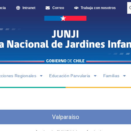
ncia
Intranet
Correo
Trabaja con nosotros
cciones Regionales
Educación Parvularia
Familias
Valparaíso