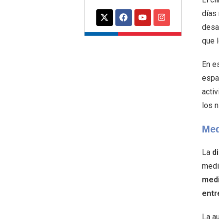
días
desa
que l
En e
espa
acti
los n
Med
La
d
medid
medi
entr
La au