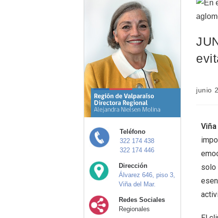
JUN
evi
junio 
Viña
Teléfono
impo
322 174 438
322 174 446
emoc
Dirección
solo
Álvarez 646, piso 3,
esen
Viña del Mar.
activ
Redes Sociales
Regionales
El cl