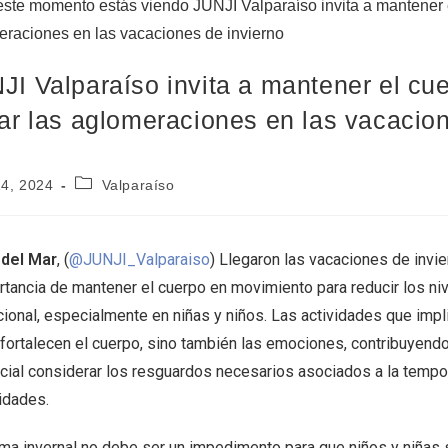
JI Valparaíso invita a mantener el cu
tar las aglomeraciones en las vacacio
24, 2024
Valparaíso
 del Mar
, (
@JUNJI_Valparaiso
) Llegaron las vacaciones de invie
rtancia de mantener el cuerpo en movimiento para reducir los niv
ional, especialmente en niñas y niños. Las actividades que impl
 fortalecen el cuerpo, sino también las emociones, contribuyendo
cial considerar los resguardos necesarios asociados a la tempor
idades.
ima invernal no debe ser un impedimento para que niños y niñas s