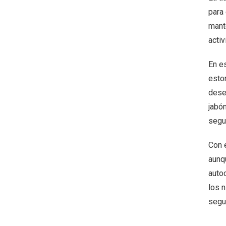
para 
mant
activ
En e
estor
dese
jabó
segu
Con 
aunq
autoc
los n
segur