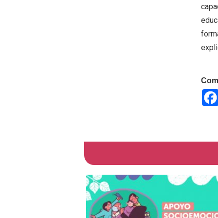
capa
educ
forma
expl
Comp