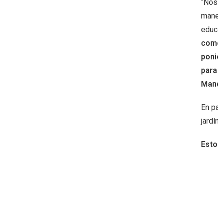
“Nos
mane
educ
come
poni
para
Man
En p
jardí
Esto