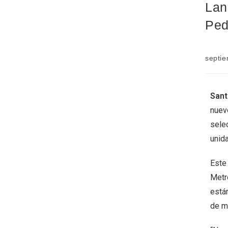
Lan
Ped
septie
Sant
nuevo
sele
unid
Este
Metro
está
de ma