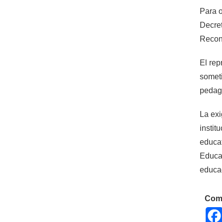
Para o
Decret
Recono
El rep
someti
pedagó
La exi
instit
educat
Educac
educac
Comp