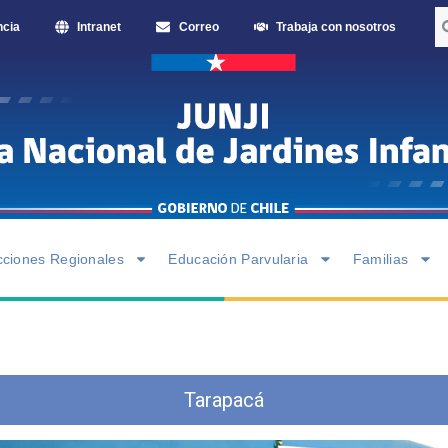
ncia
Intranet
Correo
Trabaja con nosotros
cciones Regionales
Educación Parvularia
Familias
Tarapacá