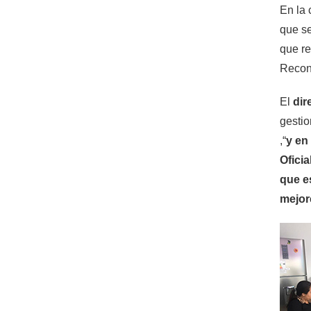
En la 
que se
que re
Recono
El
dir
gestio
,“
y en
Oficia
que e
mejor