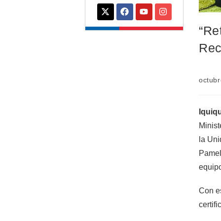
“Re
Rec
octubr
Iquiq
Minist
la Uni
Pamela
equipo
Con es
certifi