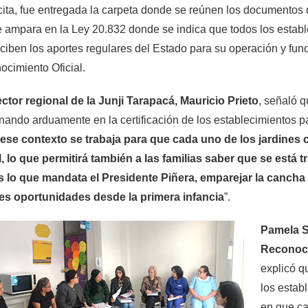
cita, fue entregada la carpeta donde se reúnen los documentos qu
 ampara en la Ley 20.832 donde se indica que todos los establ
ciben los aportes regulares del Estado para su operación y fun
cimiento Oficial.
ector regional de la Junji Tarapacá, Mauricio Prieto
, señaló q
nando arduamente en la certificación de los establecimientos pa
 ese contexto se trabaja para que cada uno de los jardines
l, lo que permitirá también a las familias saber que se está
s lo que mandata el Presidente Piñera, emparejar la cancha
es oportunidades desde la primera infancia
”.
Pamela Si
Reconoci
explicó q
los estab
en que ca