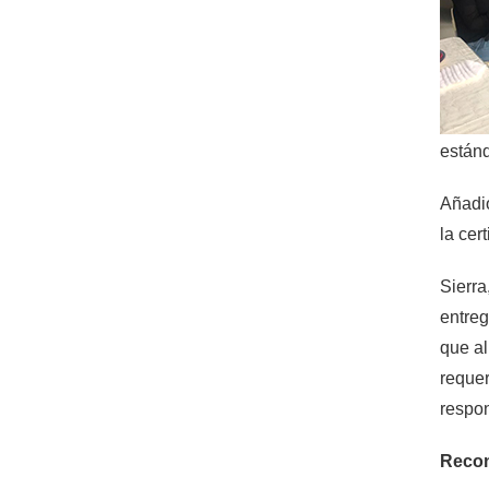
estánd
Añadió
la cert
Sierra
entreg
que al
requer
respon
Recon