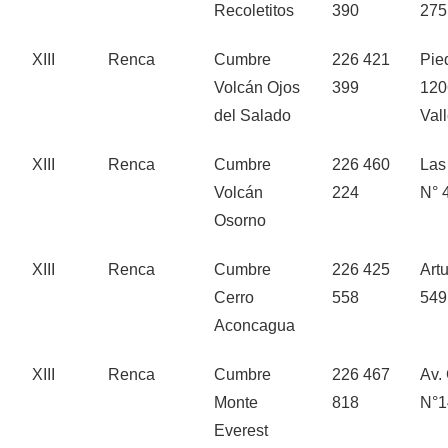
Recoletitos
390
275
XIII
Renca
Cumbre
226 421
Pie
Volcán Ojos
399
120
del Salado
Vall
XIII
Renca
Cumbre
226 460
Las
Volcán
224
N° 
Osorno
XIII
Renca
Cumbre
226 425
Art
Cerro
558
549
Aconcagua
XIII
Renca
Cumbre
226 467
Av.
Monte
818
N°1
Everest