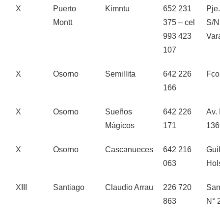
X
Puerto
Kimntu
652 231
Pje.
Montt
375 – cel
S/N
993 423
Var
107
X
Osorno
Semillita
642 226
Fco
166
X
Osorno
Sueños
642 226
Av.
Mágicos
171
136
X
Osorno
Cascanueces
642 216
Gui
063
Hol
XIII
Santiago
Claudio Arrau
226 720
San
863
N° 