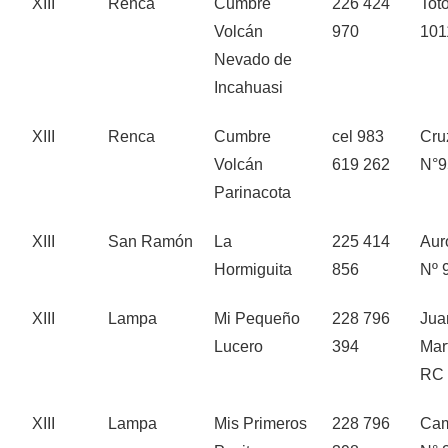
XIII
Renca
Cumbre
226 424
Tot
Volcán
970
101
Nevado de
Incahuasi
XIII
Renca
Cumbre
cel 983
Cru
Volcán
619 262
N°9
Parinacota
XIII
San Ramón
La
225 414
Aur
Hormiguita
856
Nº 
XIII
Lampa
Mi Pequeño
228 796
Jua
Lucero
394
Mar
RC 
XIII
Lampa
Mis Primeros
228 796
Cam