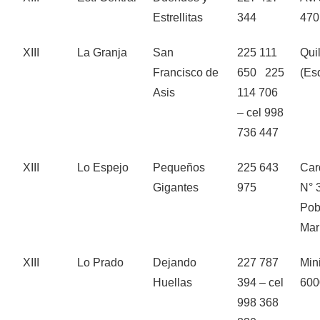
Estrellitas
344
470
XIII
La Granja
San
225 111
Qui
Francisco de
650 225
(Es
Asis
114 706
– cel 998
736 447
XIII
Lo Espejo
Pequeños
225 643
Car
Gigantes
975
N° 
Pob
Mar
XIII
Lo Prado
Dejando
227 787
Min
Huellas
394 – cel
600
998 368