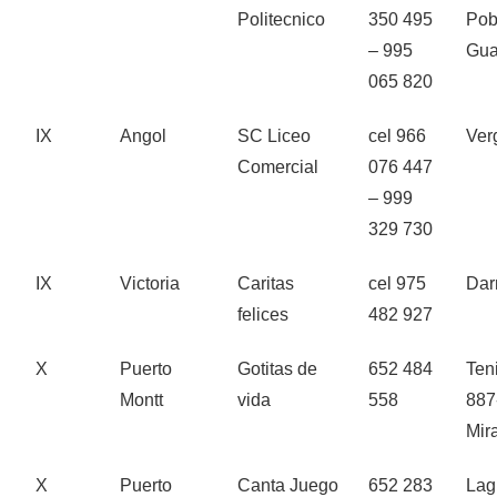
Politecnico
350 495
Pob
– 995
Gua
065 820
IX
Angol
SC Liceo
cel 966
Ver
Comercial
076 447
– 999
329 730
IX
Victoria
Caritas
cel 975
Dar
felices
482 927
X
Puerto
Gotitas de
652 484
Ten
Montt
vida
558
887
Mir
X
Puerto
Canta Juego
652 283
Lag