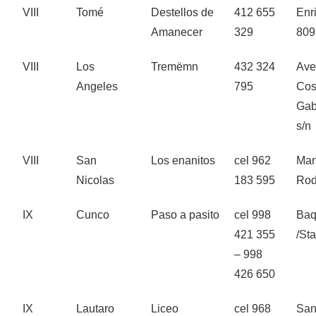
VIII
Tomé
Destellos de
412 655
Enr
Amanecer
329
809
VIII
Los
Tremëmn
432 324
Ave
Angeles
795
Cos
Gab
s/n
VIII
San
Los enanitos
cel 962
Man
Nicolas
183 595
Rod
IX
Cunco
Paso a pasito
cel 998
Baq
421 355
/St
– 998
426 650
IX
Lautaro
Liceo
cel 968
San