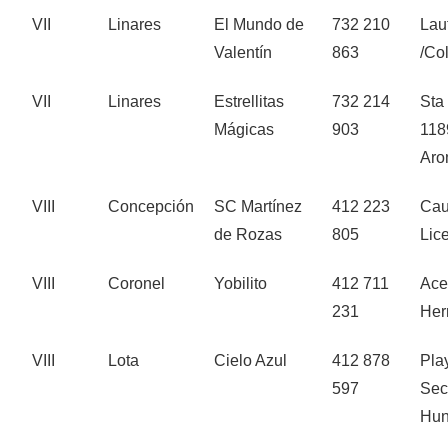
VII
Linares
El Mundo de
732 210
Lau
Valentín
863
/Co
VII
Linares
Estrellitas
732 214
Sta
Mágicas
903
118
Aro
VIII
Concepción
SC Martínez
412 223
Cau
de Rozas
805
Lic
VIII
Coronel
Yobilito
412 711
Ace
231
Her
VIII
Lota
Cielo Azul
412 878
Pla
597
Sec
Hun