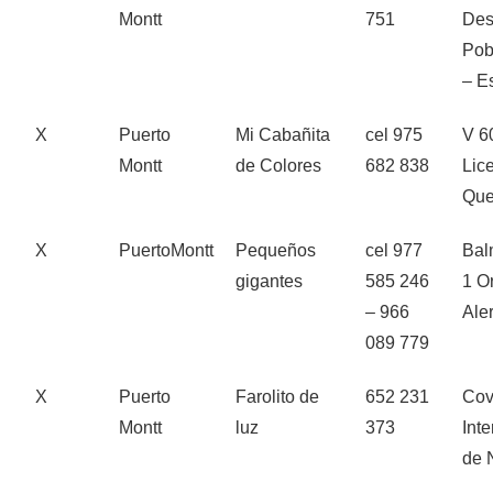
Montt
751
Des
Pob
– E
X
Puerto
Mi Cabañita
cel 975
V 6
Montt
de Colores
682 838
Lic
Qu
X
PuertoMontt
Pequeños
cel 977
Bal
gigantes
585 246
1 O
– 966
Ale
089 779
X
Puerto
Farolito de
652 231
Cov
Montt
luz
373
Int
de 