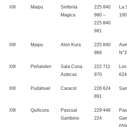
XIII
Maipu
Sinfonía
225 840
La 
Magica
980 –
100
225 840
981
XIII
Maipu
Alon Kura
225 840
Ave
968
N°3
XIII
Peñalolen
Sala Cuna
222 711
Los
Aztecas
970
624
XIII
Pudahuel
Caracol
228 624
San
891
XIII
Quilicura
Pascual
229 446
Pas
Gambino
224
Gam
059