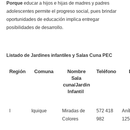
Porque
educar a hijos e hijas de madres y padres
adolescentes permite el progreso social, pues brindar
oportunidades de educación implica entregar
posibilidades de desarrollo.
Listado de Jardines infantiles y Salas Cuna PEC
Región
Comuna
Nombre
Teléfono
Sala
cuna/Jardin
Infantil
I
Iquique
Miradas de
572 418
Aní
Colores
982
125