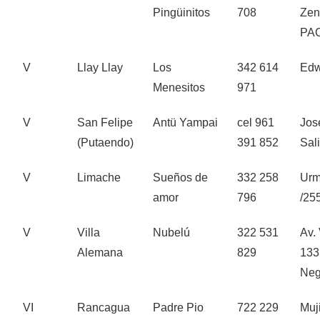
Pingüinitos
708
Zen
PA
V
Llay Llay
Los
342 614
Edw
Menesitos
971
V
San Felipe
Antü Yampai
cel 961
Jos
(Putaendo)
391 852
Sal
V
Limache
Sueños de
332 258
Urm
amor
796
/25
V
Villa
Nubelú
322 531
Av.
Alemana
829
133
Neg
VI
Rancagua
Padre Pio
722 229
Muj