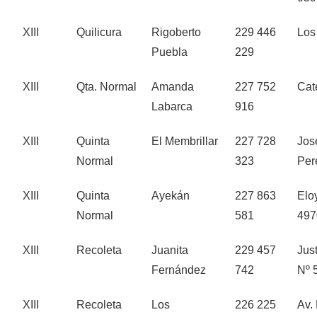
XIII
Quilicura
Rigoberto
229 446
Los
Puebla
229
XIII
Qta. Normal
Amanda
227 752
Cat
Labarca
916
XIII
Quinta
El Membrillar
227 728
Jos
Normal
323
Per
XIII
Quinta
Ayekán
227 863
Elo
Normal
581
497
XIII
Recoleta
Juanita
229 457
Just
Fernández
742
Nº 
XIII
Recoleta
Los
226 225
Av.