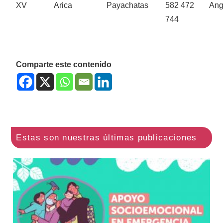
XV
Arica
Payachatas
582 472
Ang
744
Comparte este contenido