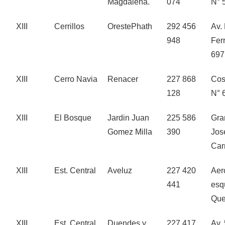
Magdalena.
074
N° 
XIII
Cerrillos
OrestePhath
292 456
Av.
948
Ferr
697
XIII
Cerro Navia
Renacer
227 868
Cos
128
N° 
XIII
El Bosque
Jardin Juan
225 586
Gra
Gomez Milla
390
Jos
Car
XIII
Est. Central
Aveluz
227 420
Aer
441
esq
Que
XIII
Est. Central
Duendes y
227 417
Av. 