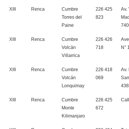
XIII
Renca
Cumbre
226 425
Av.
Torres del
823
Mac
Paine
740
XIII
Renca
Cumbre
226 426
Ave
Volcán
718
N° 
Villarrica
XIII
Renca
Cumbre
226 418
Av.
Volcán
069
San
Lonquimay
4382
XIII
Renca
Cumbre
226 425
Cal
Monte
672
Kilimanjaro