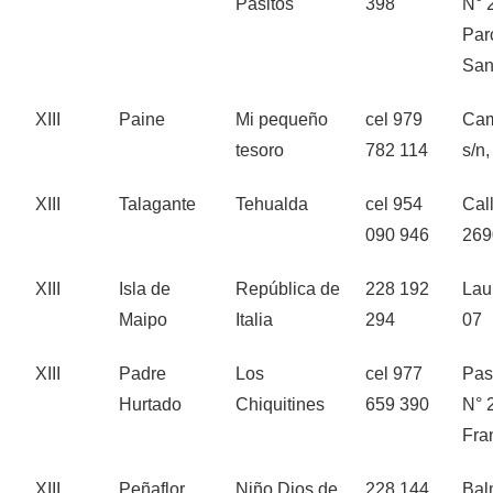
Pasitos
398
N° 
Par
San
XIII
Paine
Mi pequeño
cel 979
Cam
tesoro
782 114
s/n
XIII
Talagante
Tehualda
cel 954
Cal
090 946
269
XIII
Isla de
República de
228 192
Lau
Maipo
Italia
294
07
XIII
Padre
Los
cel 977
Pas
Hurtado
Chiquitines
659 390
N° 
Fra
XIII
Peñaflor
Niño Dios de
228 144
Bal