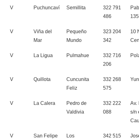
V
Puchuncaví
Semillita
322 791
Pab
486
135
V
Viña del
Pequeño
323 204
10 
Mar
Mundo
342
Cen
V
La Ligua
Pulmahue
332 716
Pol
206
V
Quillota
Cuncunita
332 268
Yun
Feliz
575
V
La Calera
Pedro de
332 222
Av. 
Valdivia
088
s/n 
Cau
V
San Felipe
Los
342 515
Jos