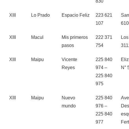
830
XIII
Lo Prado
Espacio Feliz
223 621
San
107
610
XIII
Macul
Mis primeros
222 371
Los
pasos
754
311
XIII
Maipu
Vicente
225 840
Eli
Reyes
974 –
N° 
225 840
975
XIII
Maipu
Nuevo
225 840
Ave
mundo
976 –
Des
225 840
esq
977
Fert