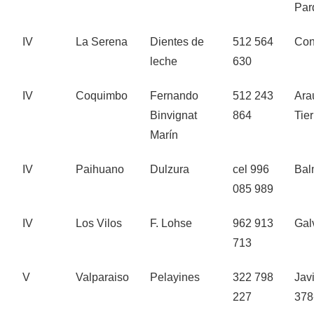
Par
IV
La Serena
Dientes de
512 564
Con
leche
630
IV
Coquimbo
Fernando
512 243
Ara
Binvignat
864
Tie
Marín
IV
Paihuano
Dulzura
cel 996
Bal
085 989
IV
Los Vilos
F. Lohse
962 913
Gal
713
V
Valparaiso
Pelayines
322 798
Jav
227
378