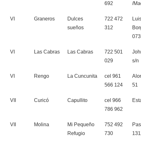
692
/Ma
VI
Graneros
Dulces
722 472
Lui
sueños
312
Bor
073
VI
Las Cabras
Las Cabras
722 501
Joh
029
s/n
VI
Rengo
La Cuncunita
cel 961
Alo
566 124
51
VII
Curicó
Capullito
cel 966
Est
786 962
VII
Molina
Mi Pequeño
752 492
Pas
Refugio
730
131