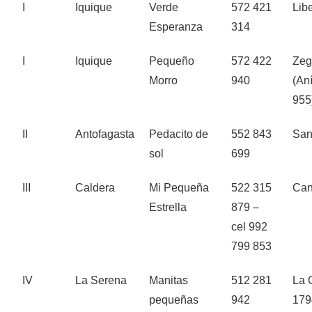
I
Iquique
Verde
572 421
Lib
Esperanza
314
I
Iquique
Pequeño
572 422
Zeg
Morro
940
(An
955
II
Antofagasta
Pedacito de
552 843
San
sol
699
III
Caldera
Mi Pequeña
522 315
Can
Estrella
879 –
cel 992
799 853
IV
La Serena
Manitas
512 281
La 
pequeñas
942
179