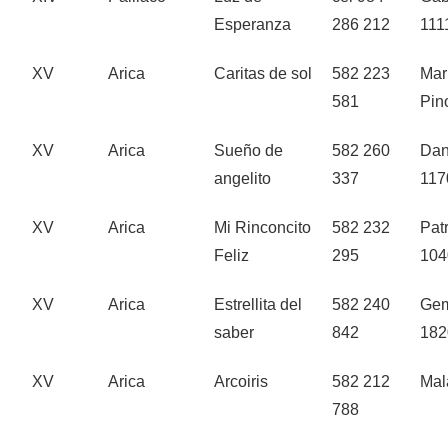
Esperanza
286 212
111
XV
Arica
Caritas de sol
582 223
Marí
581
Pin
XV
Arica
Sueño de
582 260
Dan
angelito
337
117
XV
Arica
Mi Rinconcito
582 232
Pat
Feliz
295
104
XV
Arica
Estrellita del
582 240
Gem
saber
842
182
XV
Arica
Arcoiris
582 212
Mal
788