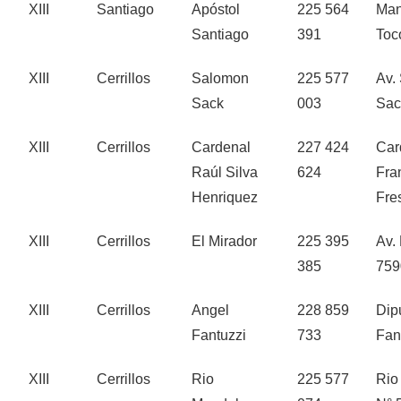
XIII
Santiago
Apóstol
225 564
Man
Santiago
391
Toc
XIII
Cerrillos
Salomon
225 577
Av.
Sack
003
Sac
XIII
Cerrillos
Cardenal
227 424
Car
Raúl Silva
624
Fra
Henriquez
Fre
XIII
Cerrillos
El Mirador
225 395
Av.
385
759
XIII
Cerrillos
Angel
228 859
Dip
Fantuzzi
733
Fan
XIII
Cerrillos
Rio
225 577
Rio