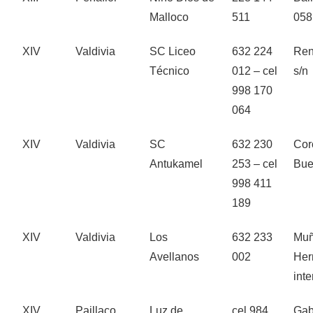
Malloco
511
058
XIV
Valdivia
SC Liceo
632 224
Ren
Técnico
012 – cel
s/n
998 170
064
XIV
Valdivia
SC
632 230
Cor
Antukamel
253 – cel
Bue
998 411
189
XIV
Valdivia
Los
632 233
Mu
Avellanos
002
Her
inte
XIV
Paillaco
Luz de
cel 984
Gab