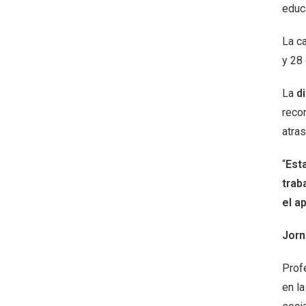
educ
La c
y 28 
La
d
reco
atras
“
Est
trab
el a
Jorn
Profe
en la