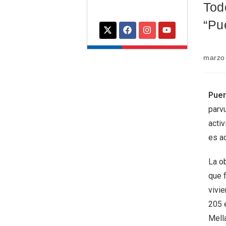
Todo
“Pu
marzo
Puer
parvu
acti
es ad
La o
que 
vivie
205 
Mell