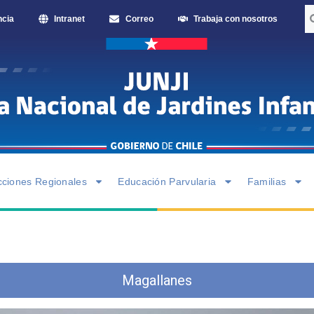
ncia
Intranet
Correo
Trabaja con nosotros
cciones Regionales
Educación Parvularia
Familias
Magallanes