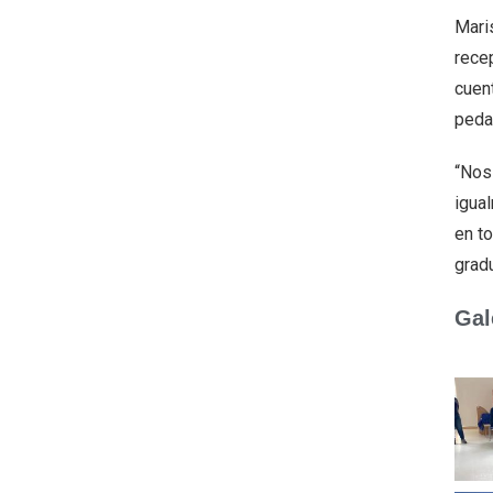
Maris
rece
cuen
peda
“Nos 
igua
en to
grad
Gal