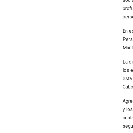
soci
profu
pers
En es
Pers
Mant
La di
los 
está
Cabo
Agreg
y los
cont
segur