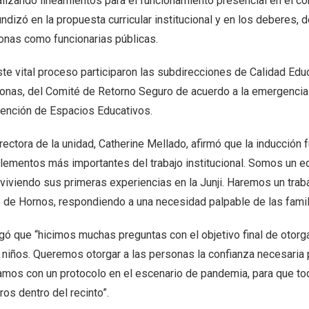
alizando lineamientos para el funcionamiento presencial en el co
ndizó en la propuesta curricular institucional y en los deberes,
onas como funcionarias públicas.
te vital proceso participaron las subdirecciones de Calidad Educ
onas, del Comité de Retorno Seguro de acuerdo a la emergencia 
ención de Espacios Educativos.
rectora de la unidad, Catherine Mellado, afirmó que la inducción
elementos más importantes del trabajo institucional. Somos un e
 viviendo sus primeras experiencias en la Junji. Haremos un tra
 de Hornos, respondiendo a una necesidad palpable de las famili
ó que “hicimos muchas preguntas con el objetivo final de otorgar
 niños. Queremos otorgar a las personas la confianza necesaria pa
amos con un protocolo en el escenario de pandemia, para que t
os dentro del recinto”.