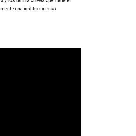
es y los temas claves que tiene el
amente una institución más