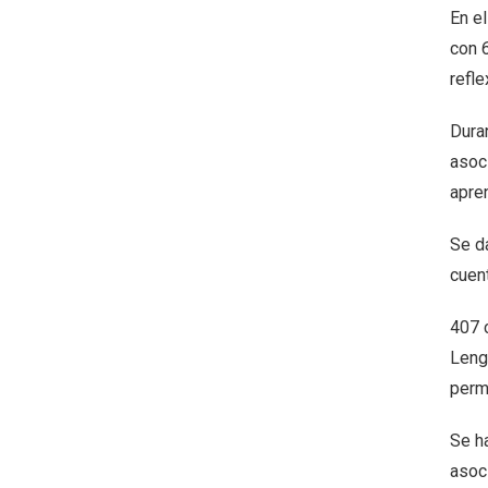
En e
con 
refle
Dura
asoc
apren
Se d
cuen
407 
Leng
permi
Se h
asoc