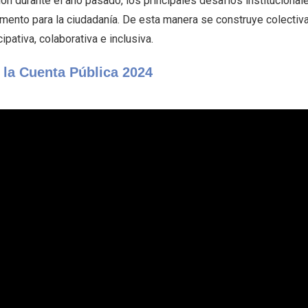
ón durante el año pasado, los principales desafíos institucional
mento para la ciudadanía. De esta manera se construye colectiv
cipativa, colaborativa e inclusiva.
 la Cuenta Pública 2024