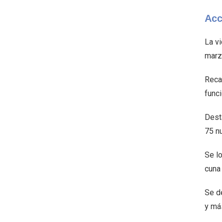
Acc
La v
marz
Reca
func
Desta
75 n
Se l
cuna 
Se d
y más