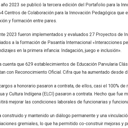
l año 2023 se publicó la tercera edición del Portafolio para la 
64 Centros de Colaboración para la Innovación Pedagógica que
xión y formación entre pares.
nte 2023 fueron implementados y evaluados 27 Proyectos de Inn
iados a la formación de Pasantía Internacional «Interacciones 
dizajes en la primera infancia: Indagación, juego e inclusión».
a cuenta que 629 establecimientos de Educación Parvularia Clás
tan con Reconocimiento Oficial. Cifra que ha aumentado desde d
cargos a honorario pasaron a contrata, de ellos, casi el 100% d
ua y Cultura Indígena (ELCI) pasaron a contrata. Hecho que fue
tirá mejorar las condiciones laborales de funcionarias y funciona
a construido y mantenido un diálogo permanente y una vinculación
iaciones gremiales, lo que ha permitido co-construir mejoras y 