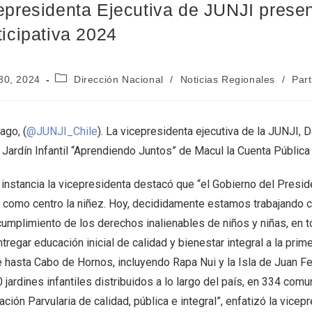
epresidenta Ejecutiva de JUNJI prese
ticipativa 2024
30, 2024
Dirección Nacional
/
Noticias Regionales
/
Par
ago, (
@JUNJI_Chile
). La vicepresidenta ejecutiva de la JUNJI, D
 Jardín Infantil “Aprendiendo Juntos” de Macul la Cuenta Pública 
 instancia la vicepresidenta destacó que “el Gobierno del Presid
e como centro la niñez. Hoy, decididamente estamos trabajando c
cumplimiento de los derechos inalienables de niños y niñas, en t
tregar educación inicial de calidad y bienestar integral a la pr
e hasta Cabo de Hornos, incluyendo Rapa Nui y la Isla de Juan 
0 jardines infantiles distribuidos a lo largo del país, en 334 c
ción Parvularia de calidad, pública e integral”, enfatizó la vicep