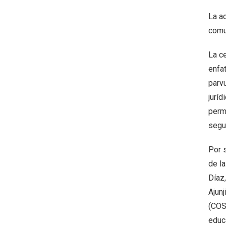
La a
comu
La ce
enfat
parv
jurí
permi
segui
Por s
de la
Díaz,
Ajunj
(COSO
educa