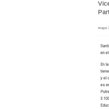
Vic
Par
mayo 
Santi
en el
En la
tien
y el 
es en
Putr
3.10
Educa