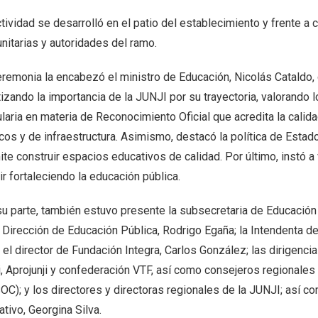
ctividad se desarrolló en el patio del establecimiento y frente 
nitarias y autoridades del ramo.
remonia la encabezó el ministro de Educación, Nicolás Cataldo, q
izando la importancia de la JUNJI por su trayectoria, valorando 
ularia en materia de Reconocimiento Oficial que acredita la cali
dicos y de infraestructura. Asimismo, destacó la política de Est
te construir espacios educativos de calidad. Por último, instó a 
r fortaleciendo la educación pública.
u parte, también estuvo presente la subsecretaria de Educación P
 Dirección de Educación Pública, Rodrigo Egaña; la Intendenta de
 el director de Fundación Integra, Carlos González; las dirigenc
i, Aprojunji y confederación VTF, así como consejeros regionales
C); y los directores y directoras regionales de la JUNJI; así co
tivo, Georgina Silva.