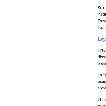
Se d
insti
Entr
Tecn
Ley
Previ
dire
preli
La L
esas
entre
El i