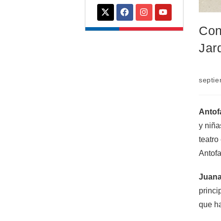
Con
Jar
septie
Antof
y niña
teatro
Antof
Juana 
princi
que ha