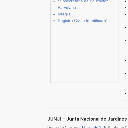
Subsecretaria de Educación
Parvularia
Integra
Registro Civil e Identificación
JUNJI – Junta Nacional de Jardines 
Dirección Nacional:
Morandé 226
, Santiago C