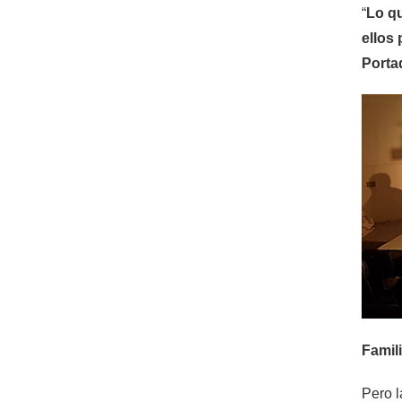
“
Lo qu
ellos
Porta
Famil
Pero l