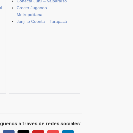
Conecta Junji – Valparaíso
al
Crecer Jugando –
Metropolitana
Junji te Cuenta – Tarapacá
íguenos a través de redes sociales: