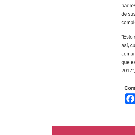
padres
de sus
comple
“Esto 
así, c
comuni
que es
2017”
Comp