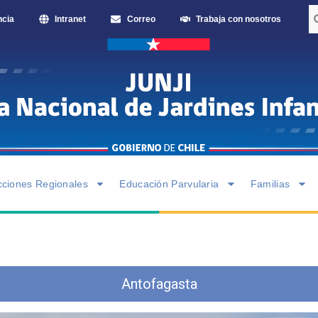
ncia
Intranet
Correo
Trabaja con nosotros
cciones Regionales
Educación Parvularia
Familias
Antofagasta