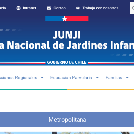
ncia
Intranet
Correo
Trabaja con nosotros
cciones Regionales
Educación Parvularia
Familias
Metropolitana