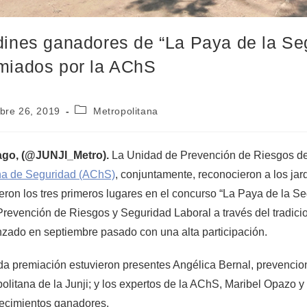
dines ganadores de “La Paya de la Se
miados por la AChS
bre 26, 2019
Metropolitana
ago, (@JUNJI_Metro).
La Unidad de Prevención de Riesgos de 
na de Seguridad (AChS)
, conjuntamente, reconocieron a los jard
eron los tres primeros lugares en el concurso “La Paya de la Se
Prevención de Riesgos y Seguridad Laboral a través del tradici
nzado en septiembre pasado con una alta participación.
a premiación estuvieron presentes Angélica Bernal, prevencion
olitana de la Junji; y los expertos de la AChS, Maribel Opazo y 
lecimientos ganadores.