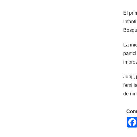
El pri
Infant
Bosque
La ini
partic
improv
Junji,
famili
de niñ
Comp