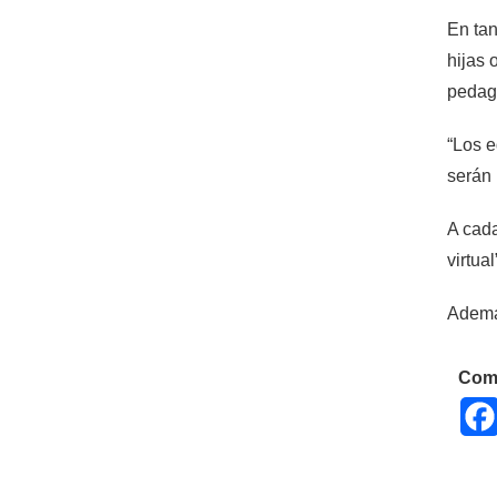
En tan
hijas 
pedag
“Los e
serán 
A cada
virtual
Además
Comp