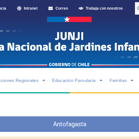
ncia
Intranet
Correo
Trabaja con nosotros
cciones Regionales
Educación Parvularia
Familias
Antofagasta