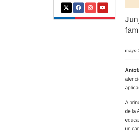
Jun
fam
mayo 
Antof
atenci
aplica
A prin
de la 
educat
un can