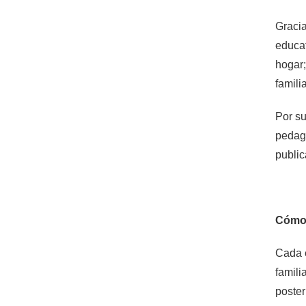
Gracia
educat
hogar;
famili
Por su
pedago
public
Cómo 
Cada e
famili
poster