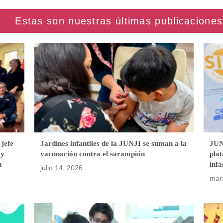
 jefe
Jardines infantiles de la JUNJI se suman a la
JUN
 y
vacunación contra el sarampión
plat
n
infa
julio 14, 2026
mar