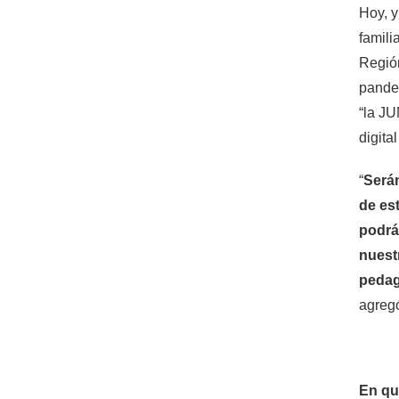
Hoy, y
famili
Región
pandem
“la JU
digital
“
Será
de es
podrá
nuest
pedagó
agregó
En qu