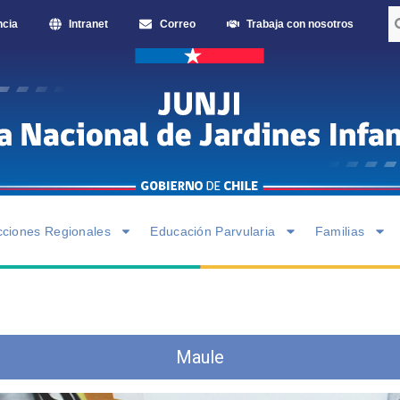
ncia
Intranet
Correo
Trabaja con nosotros
cciones Regionales
Educación Parvularia
Familias
Maule