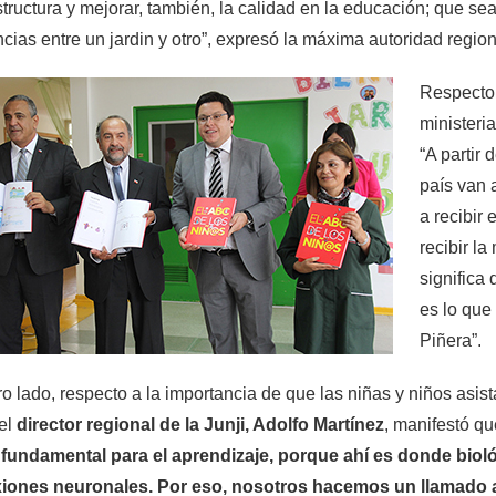
structura y mejorar, también, la calidad en la educación; que s
ncias entre un jardin y otro”, expresó la máxima autoridad region
Respecto a
ministeri
“A partir 
país van 
a recibir
recibir l
significa
es lo que
Piñera”.
ro lado, respecto a la importancia de que las niñas y niños asist
el
director regional de la Junji, Adolfo Martínez
, manifestó qu
 fundamental para el aprendizaje, porque ahí es donde bio
iones neuronales. Por eso, nosotros hacemos un llamado a