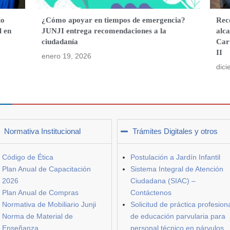
io
¿Cómo apoyar en tiempos de emergencia?
Rec
l en
JUNJI entrega recomendaciones a la
alca
ciudadanía
Car
II
enero 19, 2026
dici
Normativa Institucional
Trámites Digitales y otros
Código de Ética
Postulación a Jardín Infantil
Plan Anual de Capacitación
Sistema Integral de Atención
2026
Ciudadana (SIAC) –
Plan Anual de Compras
Contáctenos
Normativa de Mobiliario Junji
Solicitud de práctica profesion
Norma de Material de
de educación parvularia para
Enseñanza
personal técnico en párvulos