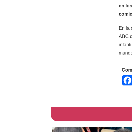
en los
comie
En la 
ABC de
infant
mundo 
Comp