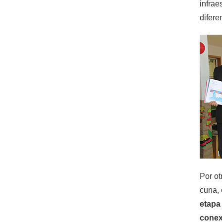
infrae
difere
Por ot
cuna, 
etapa
conex