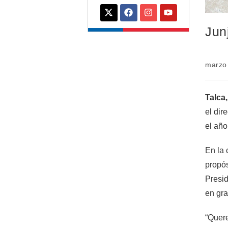
Jun
marzo
Talca
el dir
el año
En la 
propós
Presi
en gra
“Quere