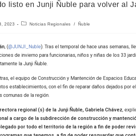
do listo en Junji Ñuble para volver al J
13, 2023
Noticias Regionales
/
Ñuble
lán
, (
@JUNJI_Nuble
). Tras el temporal de hace unas semanas, ll
iones de invierno para funcionarias, niños y niñas de los 33 jard
tamente la Junji Ñuble.
tras, el equipo de Construcción y Mantención de Espacios Educat
ntos establecimientos, con el fin de reparar daños dejados por el 
as comunas de la región.
irectora regional (s) de la Junji Ñuble, Gabriela Chávez
, expl
onal a cargo de la subdirección de construcción y mantenci
legado por todo el territorio de la región a fin de poder re
programas que tenemos, a fin de poder resguardar que con