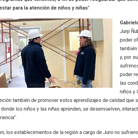
estar para la atención de niños y niñas
”.
Gabriel
Junji Ñu
poder of
también 
y, por s
sufrimos
poder r
las cond
niños y 
unción también de promover estos aprendizajes de calidad que s
r donde los niños y las niñas aprenden, se desenvuelven, intera
iencia”.
en, los establecimientos de la región a cargo de Junii no sufriero