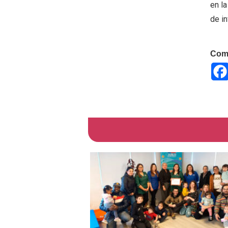
en l
de in
Comp