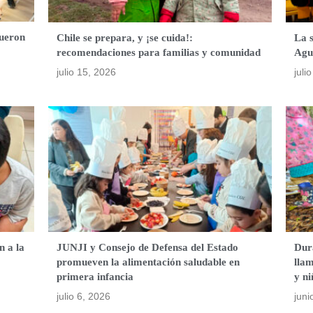
fueron
Chile se prepara, y ¡se cuida!:
La 
recomendaciones para familias y comunidad
Agu
julio 15, 2026
juli
n a la
JUNJI y Consejo de Defensa del Estado
Dur
promueven la alimentación saludable en
lla
primera infancia
y ni
julio 6, 2026
juni