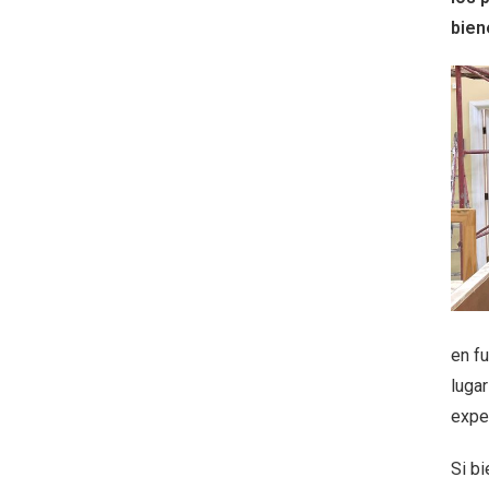
bien
en f
luga
exper
Si bi