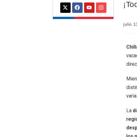
¡To
julio 
Chil
vacac
direc
Mien
disti
vari
La
d
regi
desp
los 