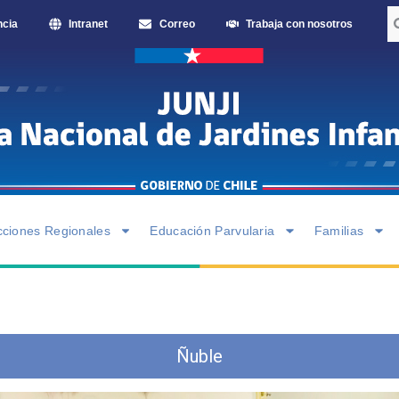
ncia
Intranet
Correo
Trabaja con nosotros
cciones Regionales
Educación Parvularia
Familias
Ñuble