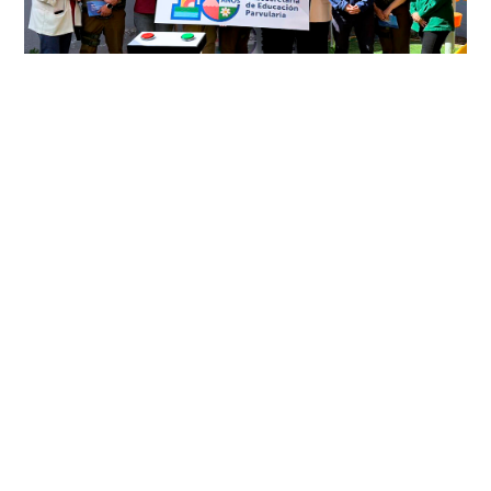
JUNJI Metropolitana inaugura su
primer jardín infantil en
Independencia: Santos Dumont
abre sus puertas a 144 niños y
niñas
octubre 6, 2025
Metropolitana
/
Noticias Regionales